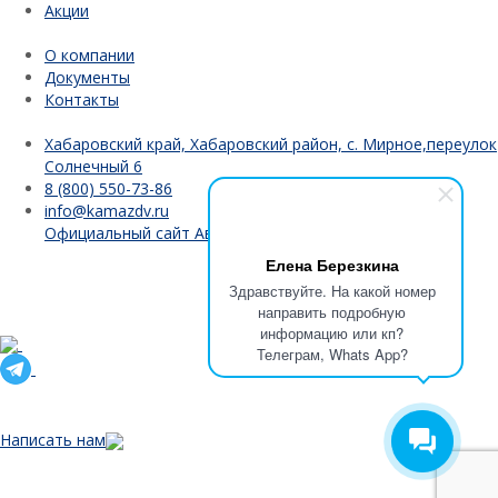
Акции
О компании
Документы
Контакты
Хабаровский край, Хабаровский район, с. Мирное,переулок
Солнечный 6
8 (800) 550-73-86
info@kamazdv.ru
Официальный сайт АвтоЗапчасть КАМАЗ
Елена Березкина
ООО "Сониктранс" является официальным дилером ПАО
Здравствуйте. На какой номер
"Камаз" в Хабаровском крае.
направить подробную
информацию или кп?
Телеграм, Whats App?
Официальный сайт ПАО "Камаз"
Написать нам