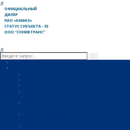
✕
ОФИЦИАЛЬНЫЙ
ДИЛЕР
ПАО «КАМАЗ»
СТАТУС СУБЪЕКТА - 3S
ООО "СОНИКТРАНС"
✕
Каталог автотехники
Сервис и гарантийные обязательства
Гарантия на запасные части ПАО "КАМАЗ"
Гарантийные обязательства на автотехнику КАМАЗ
Сервисное обслуживание Камаз
Порядок постановки автотехники на гарантийный
учет в сервисном центре
Порядок оформления и предъявления претензий по
качеству автотехники КАМАЗ;
Перечень видов работ, выполняемых сервисным
центром КАМАЗ.
Техническое обслуживание