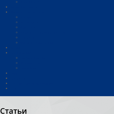
Коробки ZF
Запасные части
Финансовые услуги
Кредит
Аккредитив
Факторинг
Лизинг от производителя
Трейд-ин
Финансовый сервис
Акции
О компании
Наша команда
Документы
Вакансии
Видео
Новости
Контактная информация
Еще
Статьи